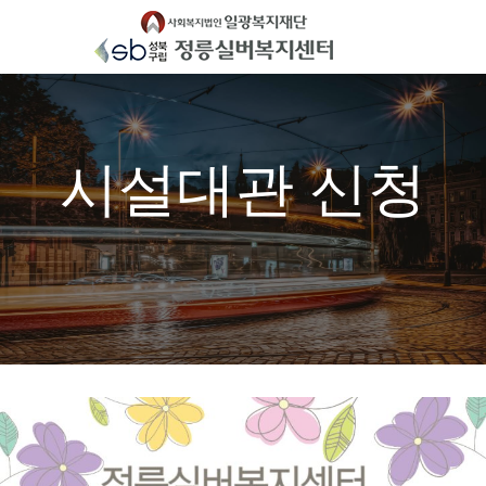
Skip
to
content
시설대관 신청