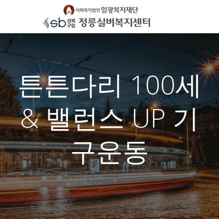
Skip
to
content
튼튼다리 100세
& 밸런스 UP 기
구운동