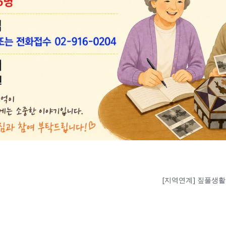
[지역연계] 짚풀생