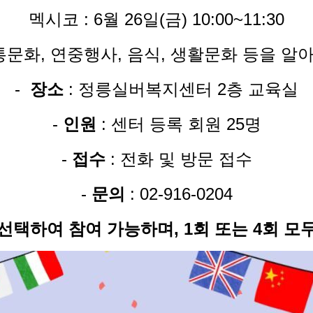
멕시코 : 6월 26일(금) 10:00~11:30
통문화, 연중행사, 음식, 생활문화 등을 알
-
장소
: 정릉실버복지센터 2층 교육실
-
인원
: 센터 등록 회원 25명
-
접수
: 전화 및 방문 접수
-
문의
: 02-916-0204
선택하여 참여 가능하며, 1회 또는 4회 모