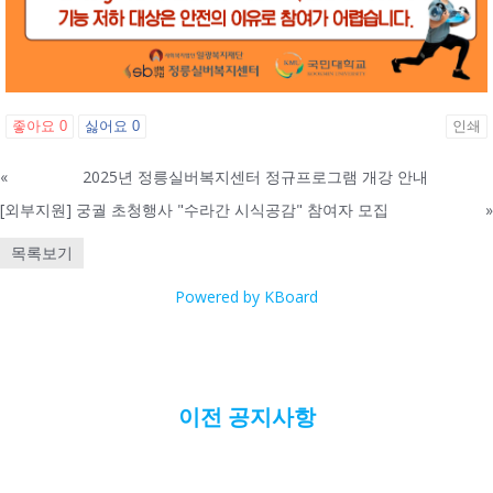
좋아요
0
싫어요
0
인쇄
«
2025년 정릉실버복지센터 정규프로그램 개강 안내
[외부지원] 궁궐 초청행사 "수라간 시식공감" 참여자 모집
»
목록보기
Powered by KBoard
이전 공지사항