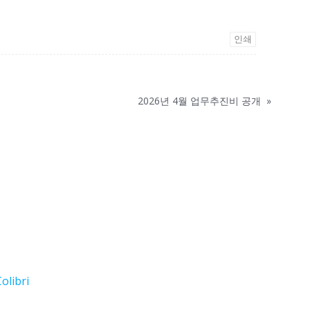
인쇄
2026년 4월 업무추진비 공개
»
olibri