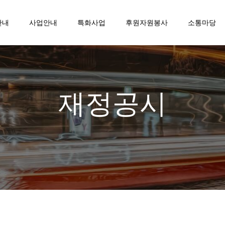
안내
사업안내
특화사업
후원자원봉사
소통마당
재정공시